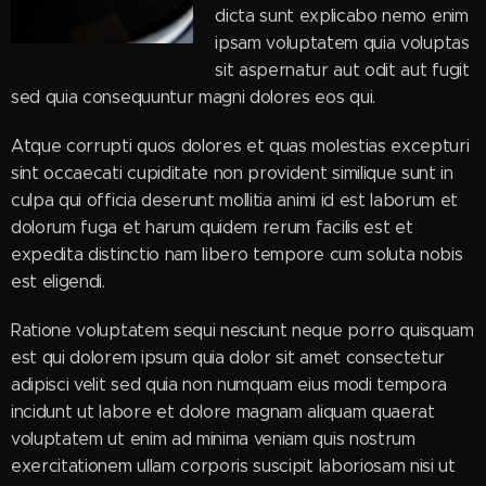
dicta sunt explicabo nemo enim
ipsam voluptatem quia voluptas
sit aspernatur aut odit aut fugit
sed quia consequuntur magni dolores eos qui.
Atque corrupti quos dolores et quas molestias excepturi
sint occaecati cupiditate non provident similique sunt in
culpa qui officia deserunt mollitia animi id est laborum et
dolorum fuga et harum quidem rerum facilis est et
expedita distinctio nam libero tempore cum soluta nobis
est eligendi.
Ratione voluptatem sequi nesciunt neque porro quisquam
est qui dolorem ipsum quia dolor sit amet consectetur
adipisci velit sed quia non numquam eius modi tempora
incidunt ut labore et dolore magnam aliquam quaerat
voluptatem ut enim ad minima veniam quis nostrum
exercitationem ullam corporis suscipit laboriosam nisi ut