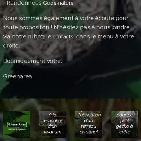
- Randonnées
Guide-nature
Nous sommes également à votre écoute pour
toute proposition ! N'hésitez pas à nous joindre
via notre rubrique
dans le menu à votre
contacts
droite.
Botaniquement vôtre.
Greenarea.
Broyage
de
Nos
déchets
Mur
plantes
verts
Jungle
végétal
incorporées
pour la
dense
de notre
à la
fabrication
pour ce
création.
réalisation
d'un
petit
Un petit
L'incrustration
d'un
terreau
gecko à
terrarium
des
vivarium
artisanal
crête
tropical
Playmobils
ou nous
est une