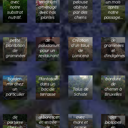
avec
terrarium
pelouse
un mois
notre
aménagé
abîmée
après
substrat
avec nos
par des
notre
Travaux
nutritif.
plantes
chiens
passage...
en cours
avec
cette
Une
Amenagement
plantation
petite
de
Création
de
plantation
paludarium
d'un talus
graminées
de
pour un
de
et
graminées
restaurant
Lonicera
d'indigènes..
Aménagement
Un talus
d'un
en
border-
Plantation
bordure
Prestation
mix chez
dans un
de
de guide
un
bac de
Talus de
chemin à
pour le
particulier
terrasse
Schiste
Bruxelles
Création
prince
Plantation
de niche
Laurent
Amélanchier
à
lors de
Création
et lierres
biodiversité
l'exposition
de
arborescents
avec
des
parterre
en entrée
mare et
biotopes
chez un
de
prairie
en