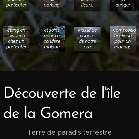
particulier
parking
fleurie
danger
Création
d'un petit
Traitement
étang en
et soins
Massif de
Composition
low-tech
pour ce
vivaces
exotique
chez un
conifère
de notre
pour un
particulier
malade
cru
mariage
Découverte de l'île
de la Gomera
Terre de paradis terrestre