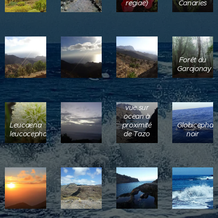
regiae)
Canaries
Forêt du
Garajonay
Point de
vue sur
ocean à
Leucaena
proximité
Globicephal
leucocephala
de Tazo
noir