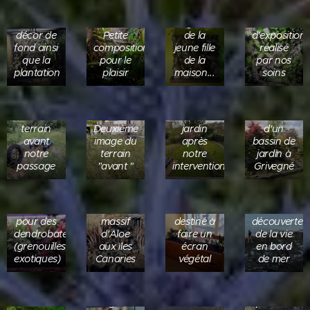
avons
idée
Petit
réalisé le
originale
terrarium
décor de
Petite
de la
d'exposition
fond ainsi
composition
jeune fille
réalisé
que la
pour le
de la
par nos
plantation
plaisir
maison...
soins
Un
Le même
Réalisation
terrain
Deuxième
jardin
d'un
avant
image du
après
bassin de
notre
terrain
notre
jardin à
passage
"avant "
intervention
Grivegné
Petite
Prestation
réalisation
guide-
terrarium
Réalisation
Massif
nature à
humide
d'un
intérieur
la
pour des
massif
destiné à
découverte
dendrobates
d'Aloe
faire un
de la vie
Culture
(grenouilles
aux ïles
écran
en bord
de
exotiques)
Canaries
végétal
de mer
plantes
en
aquarium.
La même
réalisé
Un grand
Une
pelouse