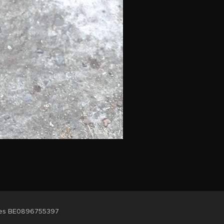
ées BE0896755397