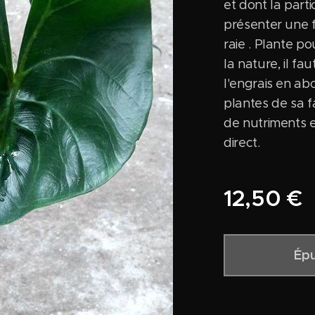
et dont la parti
présenter une f
raie . Plante p
la nature, il fa
l'engrais en a
plantes de sa f
de nutriments e
direct.
12,50
€
Épu