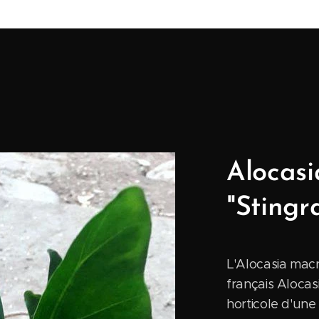
Alocasi
"Stingr
L'Alocasia macr
français Alocas
horticole d'une