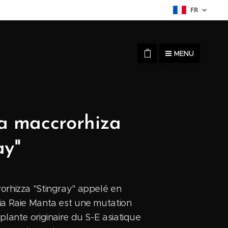
FR
MENU
a maccrorhiza
ay"
orhizza "Stingray" appelé en
ia Raie Manta est une mutation
 plante originaire du S-E asiatique