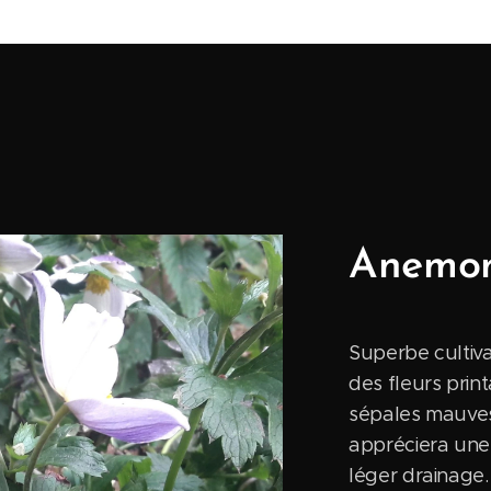
Anemon
Superbe cultiv
des fleurs prin
sépales mauves
appréciera une
léger drainage.