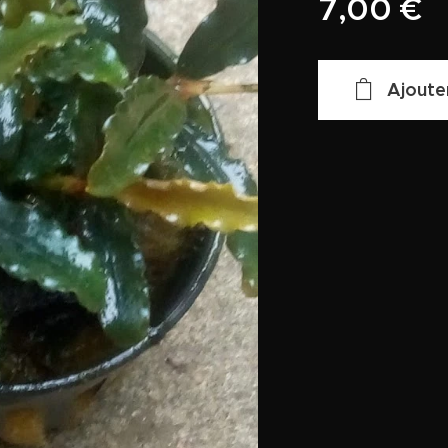
7,00
€
Ajoute