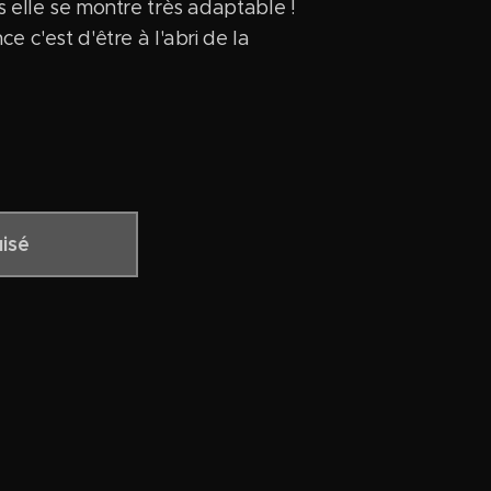
s elle se montre très adaptable !
e c'est d'être à l'abri de la
isé