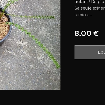
autant ! De plu
Sa seule exigenc
lumière...
8,00
€
Épu