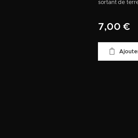
sortant de terr
7,00
€
Ajoute