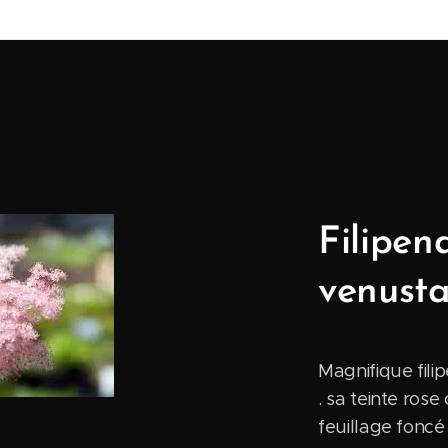
Filipen
venust
Magnifique fili
. sa teinte ros
feuillage foncé