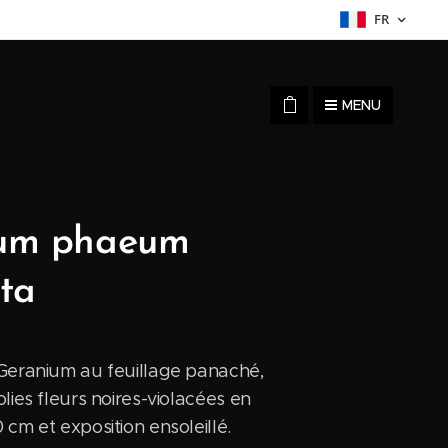
FR
MENU
um phaeum
ta
 Geranium au feuillage panaché,
lies fleurs noires-violacées en
 cm et exposition ensoleillé.