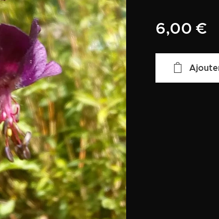
6,00
€
Ajoute