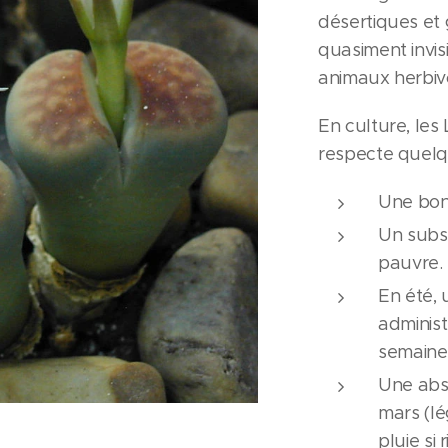
désertiques et 
quasiment invis
animaux herbiv
En culture, les 
respecte quelqu
Une bon
Un subs
pauvre.
En été, 
administ
semaine
Une abs
mars (lé
pluie si