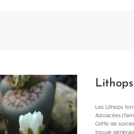
Lithop
Les Lithops font
Aizoacées (famil
Griffe de sorciè
trouve général