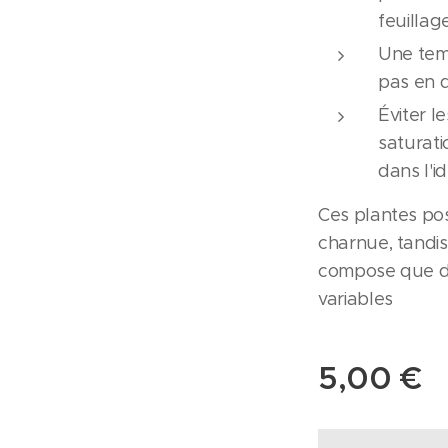
feuillag
Une temp
pas en 
Éviter l
saturati
dans l'id
Ces plantes po
charnue, tandis
compose que de
variables
5,00
€