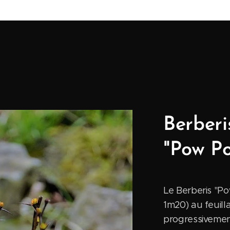
Berberi
"Pow P
Le Berberis "Po
1m20) au feuill
progressivement