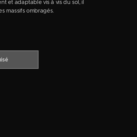
nt et adaptable vis à vis du sol, il
les massifs ombragés.
isé