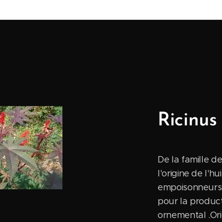
Ricinu
De la famille d
l'origine de l'h
empoisonneurs d
pour la produc
ornemental .Orig