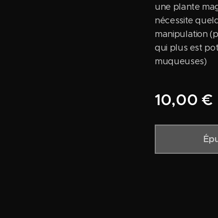
une plante mag
nécessite que
manipulation (p
qui plus est pot
muqueuses)
10,00
€
Épu