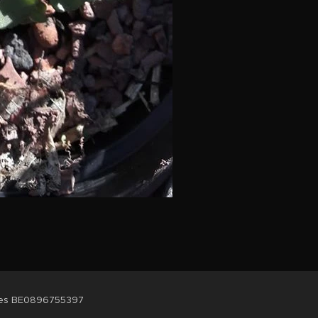
ées BE0896755397