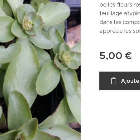
belles fleurs ro
feuillage atyp
dans les composi
apprécie les so
5,00
€
Ajoute