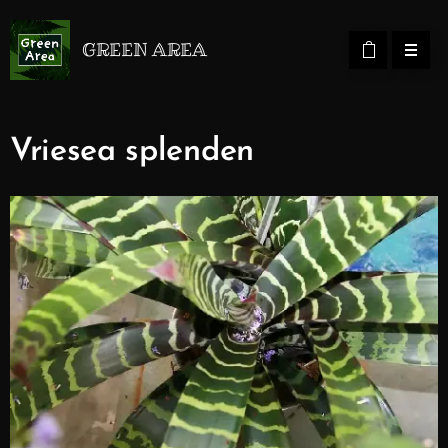
GREEN AREA
Vriesea splenden