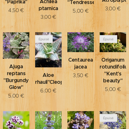
Achilea
"Paprika"
"Tendresse"
ptarnica
3,00
€
4,50
€
5,00
€
3,00
€
Épuisé
Épuisé
Centaurea
Origanum
Ajuga
jacea
rotundifoli
reptans
"Kent's
Aloe
3,50
€
"Burgundy
beauty"
rhauli"Cleopatra"
Glow"
5,00
€
6,00
€
5,00
€
Épuisé