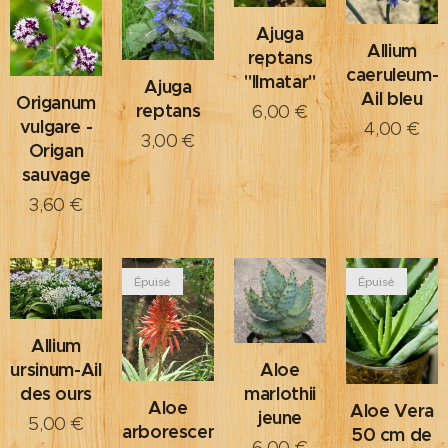
Ajuga
Allium
reptans
caeruleum-
"Ilmatar"
Ajuga
Ail bleu
Origanum
reptans
6,00
€
vulgare -
4,00
€
3,00
€
Origan
sauvage
3,60
€
Épuisé
Épuisé
Allium
Aloe
ursinum-Ail
marlothii
des ours
Aloe
Aloe Vera
jeune
5,00
€
arborescens
50 cm de