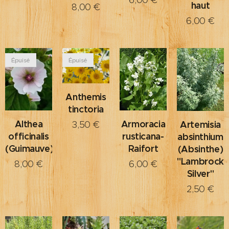
6,00
€
haut
8,00
€
6,00
€
Épuisé
Épuisé
Anthemis
tinctoria
Armoracia
Althea
Artemisia
3,50
€
rusticana-
officinalis
absinthium
Raifort
(Guimauve)
(Absinthe)
"Lambrock
6,00
€
8,00
€
Silver"
2,50
€