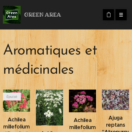
GREEN AREA
Aromatiques et
médicinales
Épuisé
Ajuga
Achilea
Achilea
reptans
millefolium
millefolium
"Atropurpu