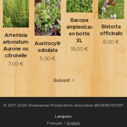
Bacopa
Bistorta
amplexicaulis
officinalis
en botte
Artemisia
XL
arboratum-
6,00
€
Austrocylindropuntia
Aurone ou
18,00
€
subulata
citronelle
5,00
€
7,00
€
Suivant
© 2017-2026 Greenarea/ Productions-Associées BE0896755397
Langues
Français
English