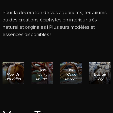
Pour la décoration de vos aquariums, terrariums
ou des créations épiphytes en intérieur très
naturel et originales ! Plusieurs modèles et
essences disponibles !
Bois
Bois
Noix de
"Curry
"Cispo
Bois de
Bouddha
Rouge"
Rosca"
Liège