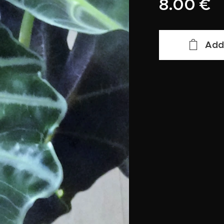
8.00
€
Add 