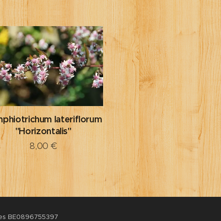
phiotrichum lateriflorum
"Horizontalis"
8,00
€
ées BE0896755397