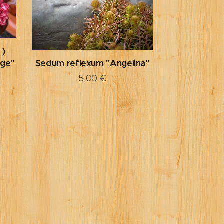
 )
uge"
Sedum reflexum "Angelina"
5,00
€