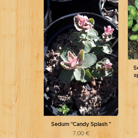
S
s
Sedum "Candy Splash "
7,00
€