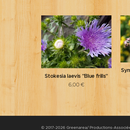
Sym
Stokesia laevis "Blue frills"
6,00
€
© 2017-2026 Greenarea/ Productions-Associ