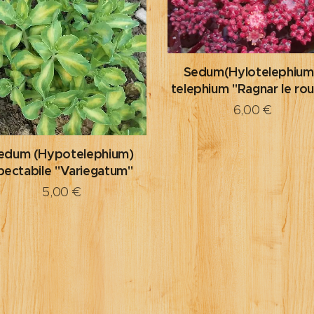
Sedum(Hylotelephium
telephium "Ragnar le ro
6,00
€
edum (Hypotelephium)
pectabile "Variegatum"
5,00
€