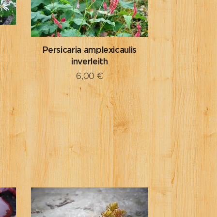
Persicaria amplexicaulis
inverleith
6,00
€